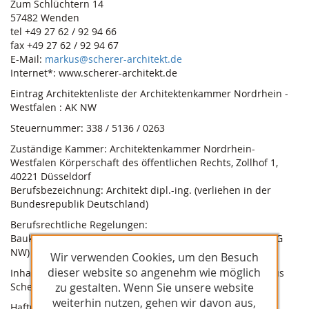
Zum Schlüchtern 14
57482 Wenden
tel +49 27 62 / 92 94 66
fax +49 27 62 / 92 94 67
E-Mail:
markus@scherer-architekt.de
Internet*: www.scherer-architekt.de
Eintrag Architektenliste der Architektenkammer Nordrhein -
Westfalen : AK NW
Steuernummer: 338 / 5136 / 0263
Zuständige Kammer: Architektenkammer Nordrhein-
Westfalen Körperschaft des öffentlichen Rechts, Zollhof 1,
40221 Düsseldorf
Berufsbezeichnung: Architekt dipl.-ing. (verliehen in der
Bundesrepublik Deutschland)
Berufsrechtliche Regelungen:
Baukammergesetz im Land Nordrhein - Westfalen (BaukaG
NW)
Wir verwenden Cookies, um den Besuch
dieser website so angenehm wie möglich
Inhaltlich Verantwortlicher gemäß § 55 Abs. 2 RStV: Markus
zu gestalten. Wenn Sie unsere website
Scherer (Anschrift wie oben)
weiterhin nutzen, gehen wir davon aus,
Haftungshinweis: Trotz sorgfältiger inhaltlicher Kontrolle